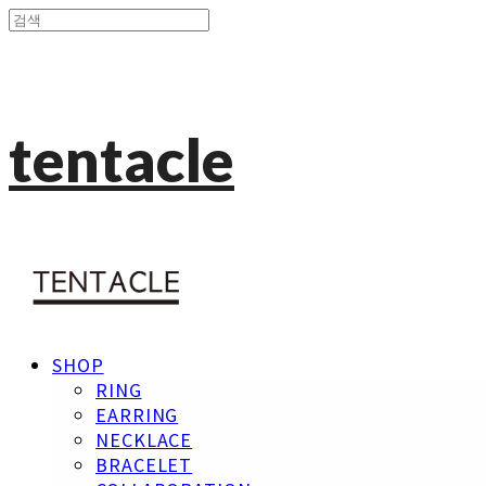
tentacle
SHOP
RING
EARRING
NECKLACE
BRACELET