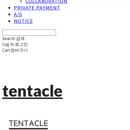
COLLABORATION
PRIVATE PAYMENT
A/S
NOTICE
Search
검색
Log In
로그인
Cart
장바구니
tentacle