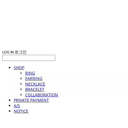
LOG IN
로그인
SHOP
RING
EARRING
NECKLACE
BRACELET
COLLABORATION
PRIVATE PAYMENT
A/S
NOTICE