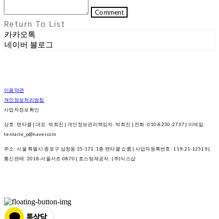
Comment
Return To List
카카오톡
네이버 블로그
이용약관
개인정보처리방침
사업자정보확인
상호: 텐타클 | 대표: 박희진 | 개인정보관리책임자: 박희진 | 전화: 010-8230-2717 | 이메일:
tentacle_p@naver.com
주소: 서울 특별시 종로구 삼청동 35-171, 1층 텐타클 쇼룸 | 사업자등록번호:
119-21-12519
|
통신판매:
2018-서울서초-0870
| 호스팅제공자: (주)식스샵