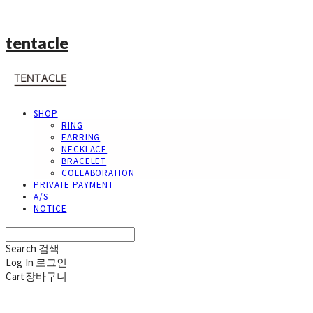
tentacle
SHOP
RING
EARRING
NECKLACE
BRACELET
COLLABORATION
PRIVATE PAYMENT
A/S
NOTICE
Search
검색
Log In
로그인
Cart
장바구니