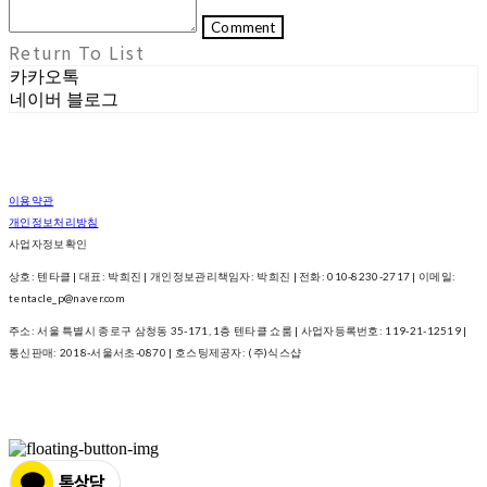
Comment
Return To List
카카오톡
네이버 블로그
이용약관
개인정보처리방침
사업자정보확인
상호: 텐타클 | 대표: 박희진 | 개인정보관리책임자: 박희진 | 전화: 010-8230-2717 | 이메일:
tentacle_p@naver.com
주소: 서울 특별시 종로구 삼청동 35-171, 1층 텐타클 쇼룸 | 사업자등록번호:
119-21-12519
|
통신판매:
2018-서울서초-0870
| 호스팅제공자: (주)식스샵