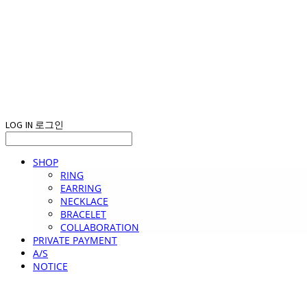
LOG IN
로그인
SHOP
RING
EARRING
NECKLACE
BRACELET
COLLABORATION
PRIVATE PAYMENT
A/S
NOTICE