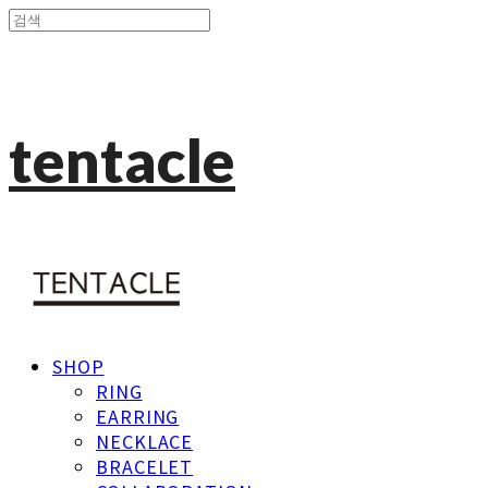
tentacle
SHOP
RING
EARRING
NECKLACE
BRACELET