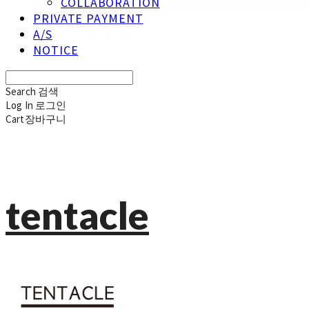
COLLABORATION
PRIVATE PAYMENT
A/S
NOTICE
Search
검색
Log In
로그인
Cart
장바구니
tentacle