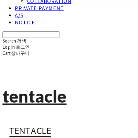
COLLABORATION
PRIVATE PAYMENT
A/S
NOTICE
Search
검색
Log In
로그인
Cart
장바구니
tentacle