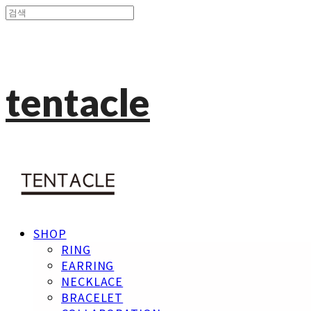
tentacle
SHOP
RING
EARRING
NECKLACE
BRACELET