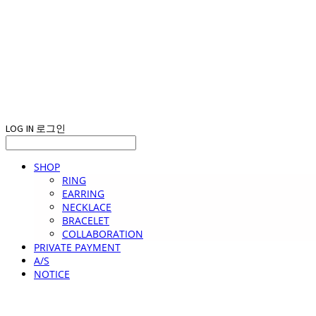
LOG IN
로그인
SHOP
RING
EARRING
NECKLACE
BRACELET
COLLABORATION
PRIVATE PAYMENT
A/S
NOTICE