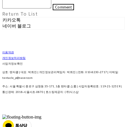
Comment
Return To List
카카오톡
네이버 블로그
이용약관
개인정보처리방침
사업자정보확인
상호: 텐타클 | 대표: 박희진 | 개인정보관리책임자: 박희진 | 전화: 010-8230-2717 | 이메일:
tentacle_p@naver.com
주소: 서울 특별시 종로구 삼청동 35-171, 1층 텐타클 쇼룸 | 사업자등록번호:
119-21-12519
|
통신판매:
2018-서울서초-0870
| 호스팅제공자: (주)식스샵