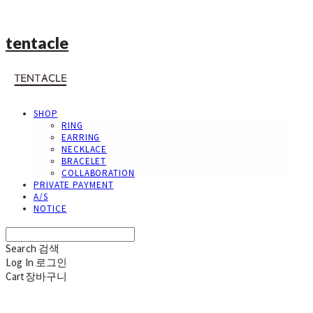
tentacle
SHOP
RING
EARRING
NECKLACE
BRACELET
COLLABORATION
PRIVATE PAYMENT
A/S
NOTICE
Search
검색
Log In
로그인
Cart
장바구니