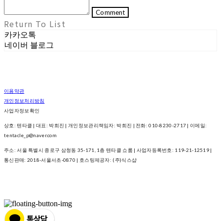
Comment
Return To List
카카오톡
네이버 블로그
이용약관
개인정보처리방침
사업자정보확인
상호: 텐타클 | 대표: 박희진 | 개인정보관리책임자: 박희진 | 전화: 010-8230-2717 | 이메일:
tentacle_p@naver.com
주소: 서울 특별시 종로구 삼청동 35-171, 1층 텐타클 쇼룸 | 사업자등록번호:
119-21-12519
|
통신판매:
2018-서울서초-0870
| 호스팅제공자: (주)식스샵