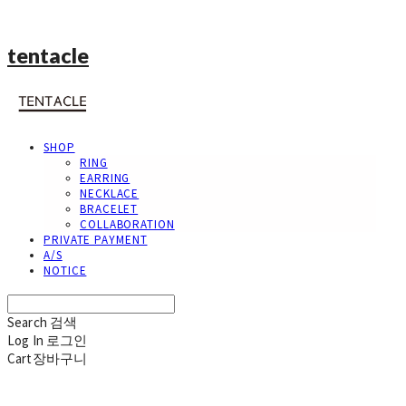
tentacle
SHOP
RING
EARRING
NECKLACE
BRACELET
COLLABORATION
PRIVATE PAYMENT
A/S
NOTICE
Search
검색
Log In
로그인
Cart
장바구니