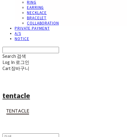
RING
EARRING
NECKLACE
BRACELET
COLLABORATION
PRIVATE PAYMENT
A/S
NOTICE
Search
검색
Log In
로그인
Cart
장바구니
tentacle