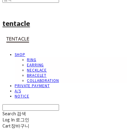
tentacle
SHOP
RING
EARRING
NECKLACE
BRACELET
COLLABORATION
PRIVATE PAYMENT
A/S
NOTICE
Search
검색
Log In
로그인
Cart
장바구니