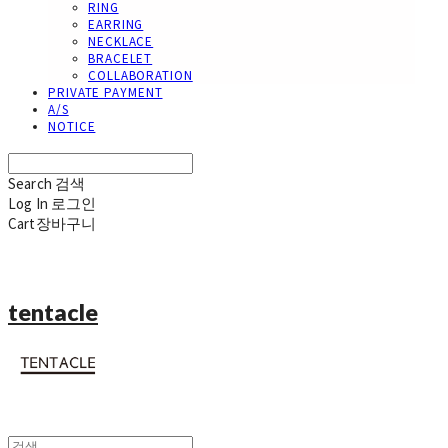
RING
EARRING
NECKLACE
BRACELET
COLLABORATION
PRIVATE PAYMENT
A/S
NOTICE
Search
검색
Log In
로그인
Cart
장바구니
tentacle