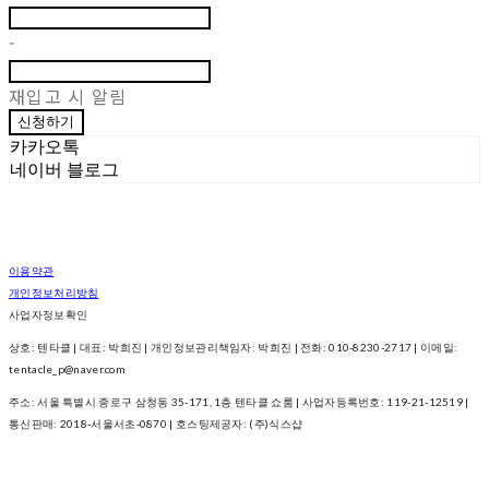
-
재입고 시 알림
신청하기
카카오톡
네이버 블로그
이용약관
개인정보처리방침
사업자정보확인
상호: 텐타클 | 대표: 박희진 | 개인정보관리책임자: 박희진 | 전화: 010-8230-2717 | 이메일:
tentacle_p@naver.com
주소: 서울 특별시 종로구 삼청동 35-171, 1층 텐타클 쇼룸 | 사업자등록번호:
119-21-12519
|
통신판매:
2018-서울서초-0870
| 호스팅제공자: (주)식스샵