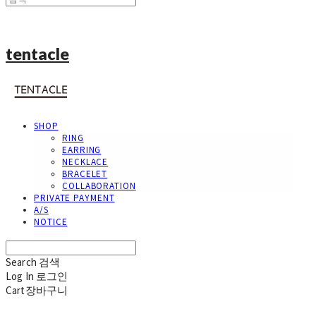
tentacle
SHOP
RING
EARRING
NECKLACE
BRACELET
COLLABORATION
PRIVATE PAYMENT
A/S
NOTICE
Search
검색
Log In
로그인
Cart
장바구니